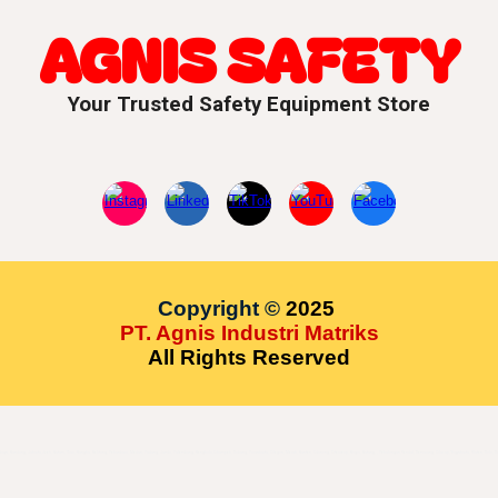
AGNIS SAFETY
Your Trusted Safety Equipment Store
Copyright
©
2025
PT. Agnis Industri Matriks
All Rights Reserved
erto, Surabaya, Bandung, Jakarta, Aceh, Batam, Riau, Bangka, Belitung, Pekanbaru, Medan, Padang, Jambi, Palembang, Bengkulu,Cikampek, Subang, Purwakarta, Cilegon, Merak, Banten, Cibinong, Citeureup, Bogor, Batang, , Pekalongan,Kendal, Semarang, Cilacap, Yogyakarta, Klaten, S
u,